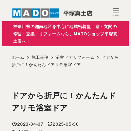
メ
イ
MENU
ン
神奈川県の湘南地区を中心に地域密着型！窓・玄関の
コ
修理・交換・リフォームなら、MADOショップ平塚真
土店へ！
ン
テ
ホーム
施工事例
浴室ドアリフォーム
ドアから
ン
折戸に！かんたんドアリモ浴室ドア
ツ
へ
移
ドアから折戸に！かんたんド
動
アリモ浴室ドア
2023-04-07
2025-05-30
投稿日
更新日