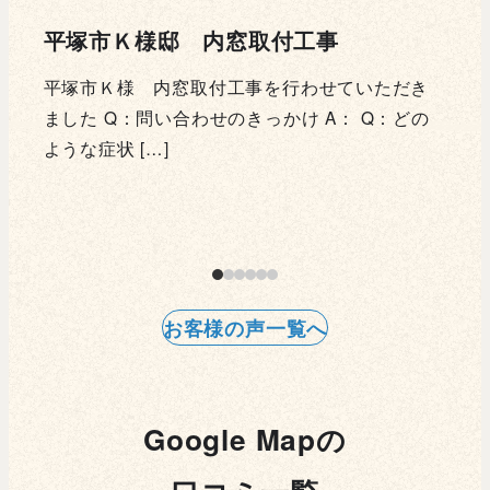
平塚市Ｓ様邸 内窓取付工事
藤
だき
平塚市Ｓ様 内窓取付工事を行わせていただき
藤沢
どの
ました Q：問い合わせのきっかけ A：ホームペ
ただ
ージ Q：ど […]
ーム
お客様の声一覧へ
Google Mapの