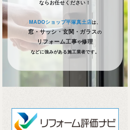
ならお任せください！
MADOショップ平塚真土店
は、
窓・サッシ・玄関・ガラス
の
リフォーム工事
修理
や
などに強みがある施工業者です。