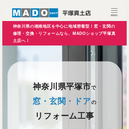
メ
イ
MENU
ン
神奈川県の湘南地区を中心に地域密着型！窓・玄関の
コ
修理・交換・リフォームなら、MADOショップ平塚真
土店へ！
ン
テ
ン
ツ
へ
神奈川県平塚市
移
で
動
窓・玄関・ドア
の
リフォーム工事