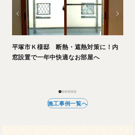
！内
平塚市Ｓ様邸 結露・カビのお悩みを
藤
一発解決！ウチリモ内窓
を
リ
施工事例一覧へ