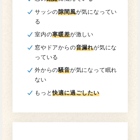
サッシの
隙間風
が気になってい
る
室内の
寒暖差
が激しい
窓やドアからの
音漏れ
が気にな
っている
外からの
騒音
が気になって眠れ
ない
もっと
快適に過ごしたい