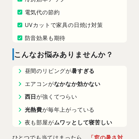
電気代の節約
UVカットで家具の日焼け対策
防音効果も期待
こんなお悩みありませんか？
昼間のリビングが
暑すぎる
エアコンが
なかなか効かない
西日
が強くてつらい
光熱費
が毎年上がっている
夜も部屋が
ムワッとして寝苦しい
ひとつでも当てはまったら、
「窓の暑さ対