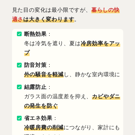
見た目の変化は最小限ですが、
暮らしの快
適さ
は大きく変わります
。
断熱効果
：
冬は冷気を遮り、夏は
冷房効率をアッ
プ
防音対策
：
外の騒音を軽減
し、静かな室内環境に
結露防止
：
ガラス面の温度差を抑え、
カビやダニ
の発生を防ぐ
省エネ効果
：
冷暖房費の削減
につながり、家計にも