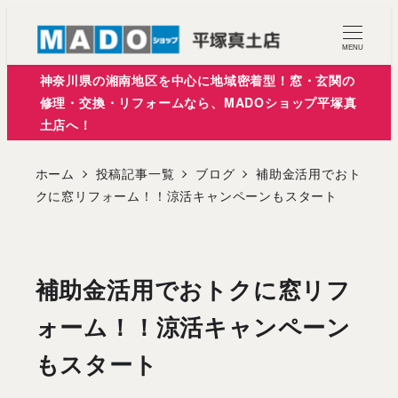
メ
イ
MENU
ン
神奈川県の湘南地区を中心に地域密着型！窓・玄関の
コ
修理・交換・リフォームなら、MADOショップ平塚真
土店へ！
ン
テ
ホーム
投稿記事一覧
ブログ
補助金活用でおト
ン
クに窓リフォーム！！涼活キャンペーンもスタート
ツ
へ
移
補助金活用でおトクに窓リフ
動
ォーム！！涼活キャンペーン
もスタート