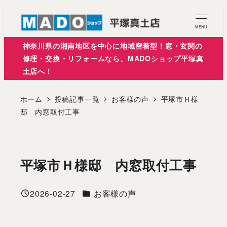
メ
イ
MENU
ン
神奈川県の湘南地区を中心に地域密着型！窓・玄関の
コ
修理・交換・リフォームなら、MADOショップ平塚真
土店へ！
ン
テ
ホーム
投稿記事一覧
お客様の声
平塚市Ｈ様
ン
邸 内窓取付工事
ツ
へ
移
平塚市Ｈ様邸 内窓取付工事
動
カテゴリー
2026-02-27
お客様の声
投稿日