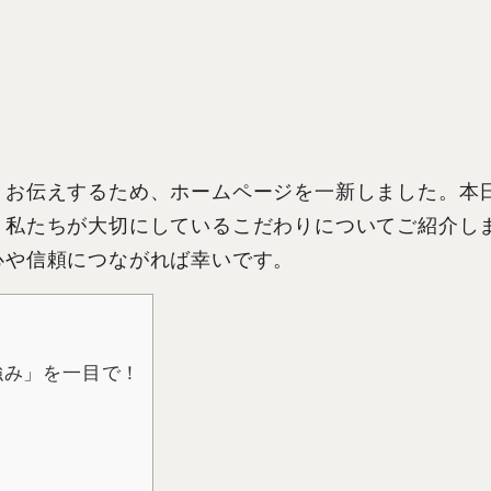
Y
1 年 前
くお伝えするため、ホームページを一新しました。本
、私たちが大切にしているこだわりについてご紹介し
内窓を依頼しました。
心や信頼につながれば幸いです。
補助金申請もスムーズでとて
りました。
担当の方、電話対応の方もご
していただきありがとうござ
続きを読む
た。
強み」を一目で！