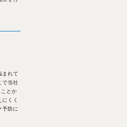
悩まれて
こで当社
たことか
えにくく
ク予防に