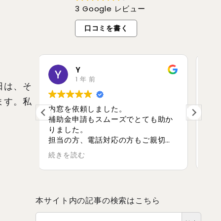
3 Google レビュー
口コミを書く
渡辺渡辺
3 年 前
日は、そ
ます。私
玄関ドアや窓などサッシ関係は安心
こ
も助か
して任せられる業者さんです。親切
た
な対応をしていただきました。
親切に
いまし
本サイト内の記事の検索はこちら