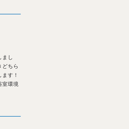
しまし
きどちら
します！
浴室環境