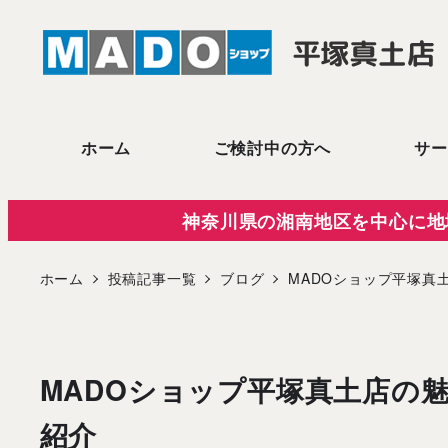
メ
イ
ン
コ
ン
ホーム
ご検討中の方へ
サー
テ
ン
神奈川県の湘南地区を中心に地
ツ
へ
ホーム
投稿記事一覧
ブログ
MADOショップ平塚真
移
動
MADOショップ平塚真土店の
紹介