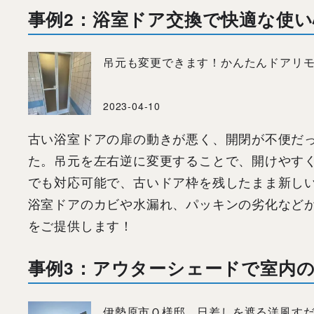
事例
2
：浴室ドア交換で快適な使い
吊元も変更できます！かんたんドアリ
2023-04-10
古い浴室ドアの扉の動きが悪く、開閉が不便だ
た。吊元を左右逆に変更することで、開けやす
でも対応可能で、古いドア枠を残したまま新し
浴室ドアのカビや水漏れ、パッキンの劣化など
をご提供します！
事例
3
：アウターシェードで室内の
伊勢原市Ｏ様邸 日差しを遮る洋風す