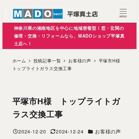
メ
イ
MENU
ン
神奈川県の湘南地区を中心に地域密着型！窓・玄関の
コ
修理・交換・リフォームなら、MADOショップ平塚真
土店へ！
ン
テ
ホーム
投稿記事一覧
お客様の声
平塚市H様
ン
トップライトガラス交換工事
ツ
へ
移
平塚市H様 トップライトガ
動
ラス交換工事
カテゴリー
2024-12-20
2024-12-24
お客様の声
投稿日
更新日