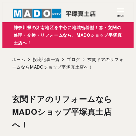
メ
イ
MENU
ン
神奈川県の湘南地区を中心に地域密着型！窓・玄関の
コ
修理・交換・リフォームなら、MADOショップ平塚真
土店へ！
ン
テ
ホーム
投稿記事一覧
ブログ
玄関ドアのリフォ
ン
ームならMADOショップ平塚真土店へ！
ツ
へ
移
玄関ドアのリフォームなら
動
MADOショップ平塚真土店
へ！