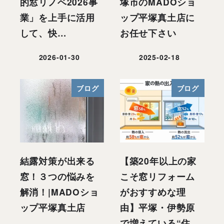
的窓リノベ2026事
塚市のMADOショ
業」を上手に活用
ップ平塚真土店に
して、快…
お任せ下さい
2026-01-30
2025-02-18
投稿日
投稿日
ブログ
ブログ
結露対策が出来る
【築20年以上の家
窓！３つの悩みを
こそ窓リフォーム
解消！|MADOショ
がおすすめな理
ップ平塚真土店
由】平塚・伊勢原
で増えている“住…